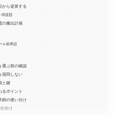
日から逆算する
い9項目
貸の搬出計画
ール前周辺
を運ぶ前の確認
を混同しない
類と鍵
わるポイント
依頼の使い分け
の仕分け